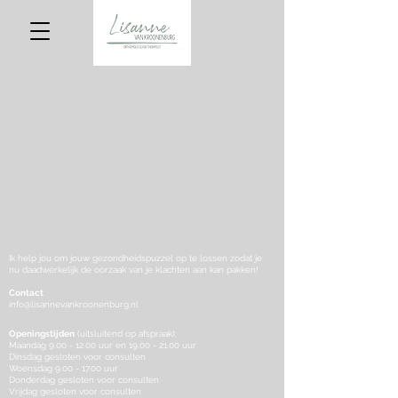
Ik
help
jou om jouw gezondheidspuzzel op te lossen zodat je
nu
daadwerkelijk de oorzaak van je klachten aan kan pakken!
Contact
info@lisannevankroonenburg.nl
Openingstijden
(uitsluitend op afspraak):
Maandag 9.00 - 12.00 uur en 19.00 - 21.00 uur
Dinsdag gesloten voor consulten
Woensdag 9.00 - 17.00 uur
Donderdag gesloten voor consulten
Vrijdag gesloten voor consulten