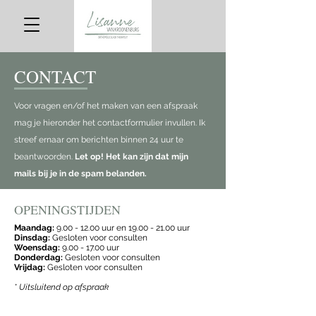
CONTACT
Voor vragen en/of het maken van een afspraak
mag je hieronder het contactformulier invullen. Ik
streef ernaar om berichten binnen 24 uur te
beantwoorden.
Let op!
Het kan zijn dat mijn
mails bij je in de spam belanden.
OPENINGSTIJDEN
Maandag:
9.00 - 12.00
uur en
19.00 - 21.00
uur
Dinsdag:
Gesloten voor consulten
Woensdag:
9.00 - 17.00
uur
Donderdag:
Gesloten voor consulten
Vrijdag:
Gesloten voor consulten
* Uitsluitend op afspraak