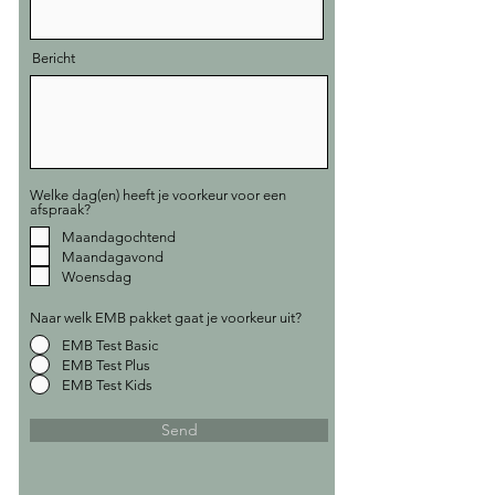
Bericht
Welke dag(en) heeft je voorkeur voor een
afspraak?
Maandagochtend
Maandagavond
Woensdag
Naar welk EMB pakket gaat je voorkeur uit?
EMB Test Basic
EMB Test Plus
EMB Test Kids
Send