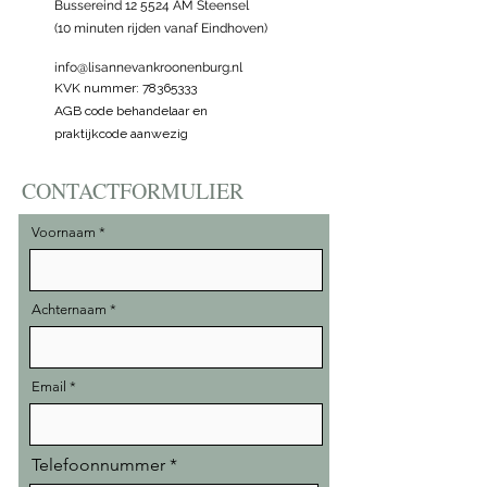
Bussereind 12 5524 AM Steensel
(10 minuten rijden vanaf Eindhoven)
info@lisannevankroonenburg.nl
KVK nummer:
78365333
AGB code behandelaar en
praktijkcode aanwezig
CONTACTFORMULIER
Voornaam
Achternaam
Email
Telefoonnummer